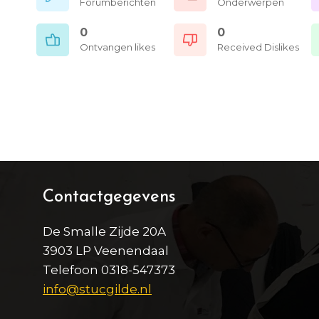
Forumberichten
Onderwerpen
0
0
Ontvangen likes
Received Dislikes
Contactgegevens
De Smalle Zijde 20A
3903 LP Veenendaal
Telefoon 0318-547373
info@stucgilde.nl