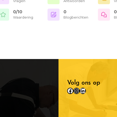
Vragen
Antwoorden
V
0/10
0
0
Waardering
Blogberichten
B
Volg ons op
Facebook
Instagram
LinkedIn