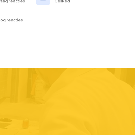
raag reacties
Geliked
log reacties