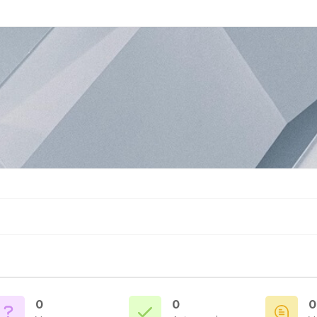
0
0
0