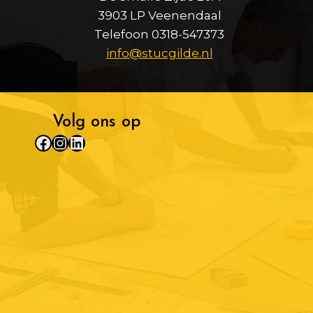
3903 LP Veenendaal
Telefoon 0318-547373
info@stucgilde.nl
Volg ons op
Facebook
Instagram
LinkedIn