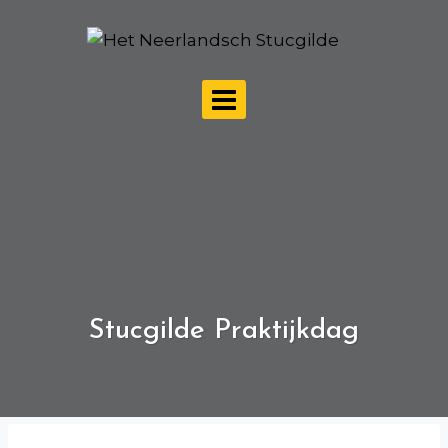
Doorgaan
naar
inhoud
Stucgilde Praktijkdag