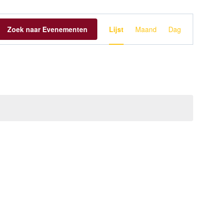
Evenement
Zoek naar Evenementen
Lijst
Maand
Dag
weergaven
navigatie