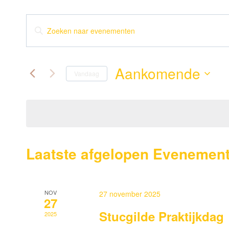
Evenementen
Vul
een
Zoeken
keyword
en
Aankomende
in.
Vandaag
Zoek
weergeven
Selecteer
voor
een
navigatie
Evenementen
datum.
met
keyword.
Laatste afgelopen Evenemen
NOV
27 november 2025
27
Stucgilde Praktijkdag
2025