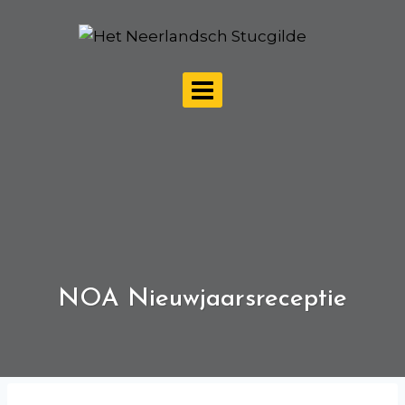
Doorgaan
naar
inhoud
NOA Nieuwjaarsreceptie