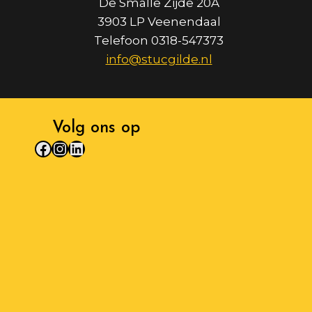
De Smalle Zijde 20A
3903 LP Veenendaal
Telefoon 0318-547373
info@stucgilde.nl
Volg ons op
Facebook
Instagram
LinkedIn