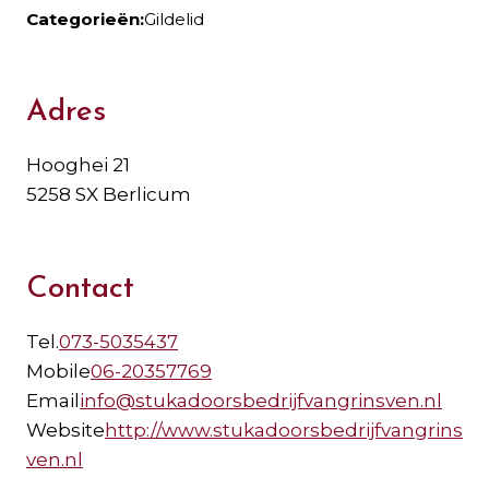
Categorieën:
Gildelid
Adres
Hooghei 21
5258 SX Berlicum
Contact
Tel.
073-5035437
Mobile
06-20357769
Email
info@stukadoorsbedrijfvangrinsven.nl
Website
http://www.stukadoorsbedrijfvangrins
ven.nl