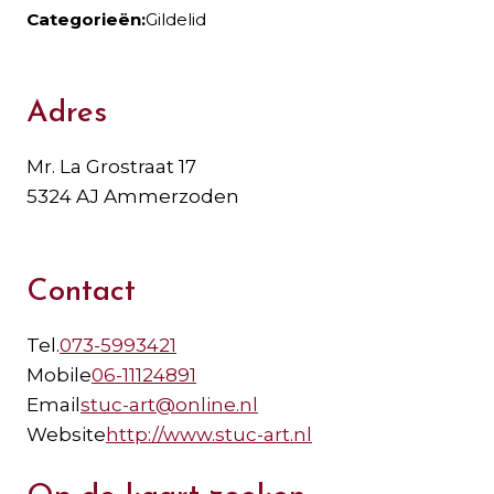
Categorieën:
Gildelid
Adres
Mr. La Grostraat 17
5324 AJ Ammerzoden
Contact
Tel.
073-5993421
Mobile
06-11124891
Email
stuc-art@online.nl
Website
http://www.stuc-art.nl