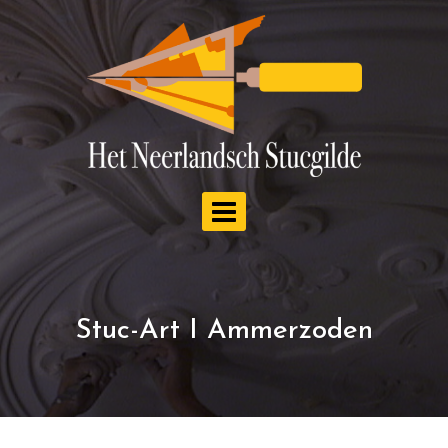
Doorgaan
naar
inhoud
Stuc-Art I Ammerzoden