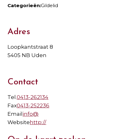
Categorieën:
Gildelid
Adres
Loopkantstraat 8
5405 NB Uden
Contact
Tel.
0413-262134
Fax
0413-252236
Email
info@
Website
http://