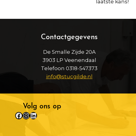
laatste kans!
Contactgegevens
De Smalle Zijde 20A
3903 LP Veenendaal
Telefoon 0318-547373
info@stucgilde.nl
Volg ons op
Facebook
Instagram
LinkedIn