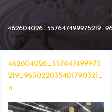
462604026_557647499975219_9
462604026_557647499975
219_963022035401790321_
n